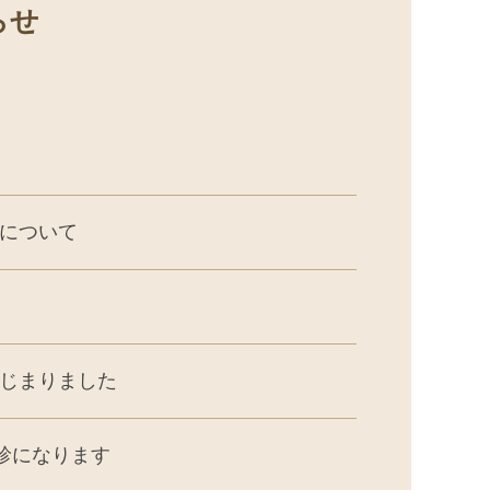
らせ
について
はじまりました
診になります