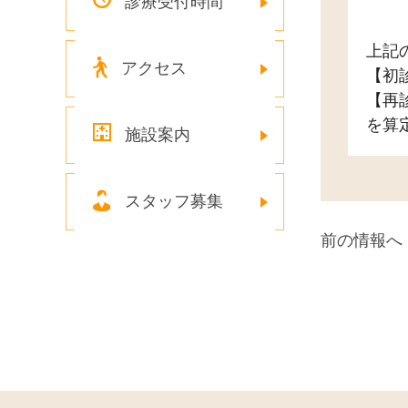
診療受付時間
上記
アクセス
【初
【再
を算
施設案内
スタッフ募集
前の情報へ