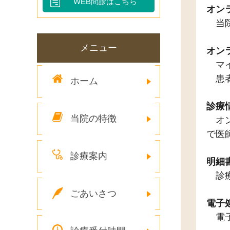
WEB問診はこちら
オン
当院
メニュー
オン
マイ
患者
ホーム
診療
当院の特徴
オン
で医
診療案内
明細
診療
ごあいさつ
電子
電子